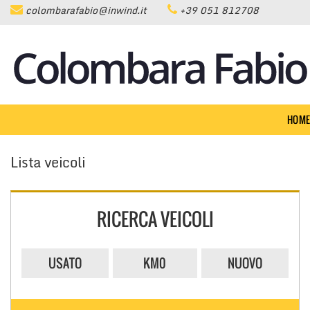
colombarafabio@inwind.it
+39 051 812708
HOME
LISTA VEICOLI
ACQUISTIAMO USATO
HOM
ASSISTENZA
Lista veicoli
CONTATTI
RICERCA VEICOLI
NEWS
USATO
KM0
NUOVO
AREA COMMERCIANTI