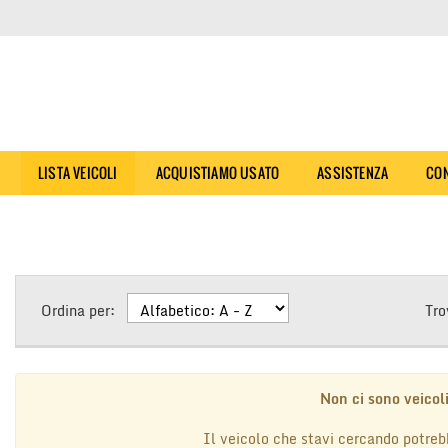
E
LISTA VEICOLI
ACQUISTIAMO USATO
ASSISTENZA
CON
Ordina per:
Tro
Non ci sono veicoli
Il veicolo che stavi cercando potreb