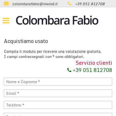
colombarafabio@inwind.it
+39 051 812708
HOME
LISTA VEICOLI
ACQUISTIAMO USATO
Acquistiamo usato
Compila il modulo per ricevere una valutazione gratuita.
ASSISTENZA
I campi contrassegnati con * sono obbligatori.
Servizio clienti
CONTATTI
+39 051 812708
NEWS
AREA COMMERCIANTI