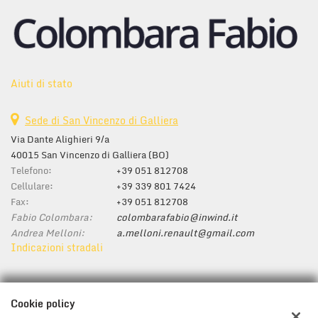
Aiuti di stato
Sede di San Vincenzo di Galliera
Via Dante Alighieri 9/a
40015 San Vincenzo di Galliera (BO)
Telefono:
+39 051 812708
Cellulare:
+39 339 801 7424
Fax:
+39 051 812708
Fabio Colombara:
colombarafabio@inwind.it
Andrea Melloni:
a.melloni.renault@gmail.com
Indicazioni stradali
Dati fiscali:
Cookie policy
Colombara Fabio Automobili